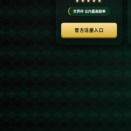
★★★★★
世界杯 业内最高赔率
官方注册入口