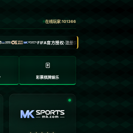
101366
在线玩家:
FIFA官方授权·注册实名送
38¥
🀄️
机
彩票棋牌娱乐