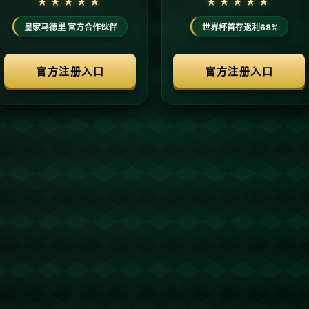
★★★★★
★★★★★
皇家马德里 官方合作伙伴
世界杯首存返利68%
官方注册入口
官方注册入口